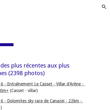
ion
des plus récentes aux plus 
nes (2398 photos)
 - Entraînement Le Casset - Villar d'Arène - 
00m+
 (Casset - villar)
6 - Dolomites sky race de Canazeï - 22km - 
 ) 