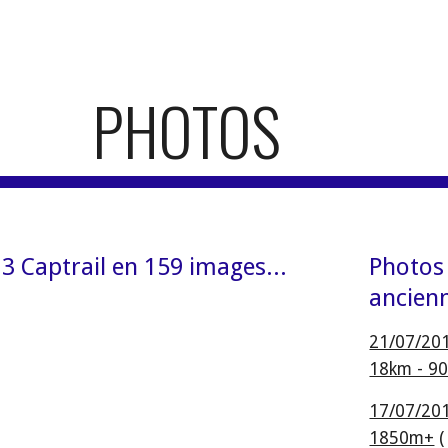
ip to main content
Skip to navigat
PHOTOS
3 Captrail en 159 images...
Photos 
ancien
21/07/2016
18km - 9
17/07/201
1850m+
 (