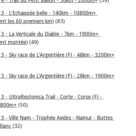
4 - Trail du Petit Ballon - 50km - 2000m+
 (39)
3 - L'Echappée belle - 140km - 10800m+ 
nt les 60 premiers km)
 (83)
3 - La Verticale du Diable - 7km - 1900m+ 
ent montée)
 (49)
3 - Sky race de L'Argentière (F) - 48km - 3200m+
3 - Sky race de L'Argentière (F) - 28km - 1900m+
 - UltraRestonica Trail - Corte - Corse (F) - 
3800m+
 (50)
3 - Ville Nam - Trophée Aedes - Namur - Buttes 
Blanc
 (32)