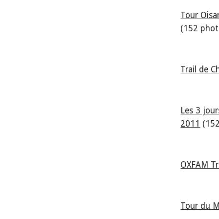
Tour Oisa
(152 phot
Trail de C
Les 3 jour
2011
 (15
OXFAM Tra
Tour du M