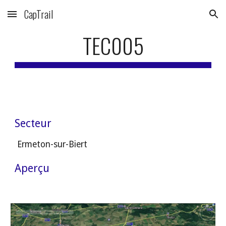
CapTrail
Skip to main content
Skip to navigation
TEC005
Secteur
 Ermeton-sur-Biert
Aperçu