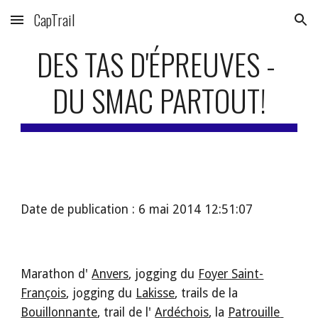
CapTrail
Skip to main content
Skip to navigation
DES TAS D'ÉPREUVES - 
DU SMAC PARTOUT!
Date de publication : 6 mai 2014 12:51:07
Marathon d' 
Anvers
, jogging du 
Foyer Saint-
François
, jogging du 
Lakisse
, trails de la 
Bouillonnante
, trail de l' 
Ardéchois
, la 
Patrouille 