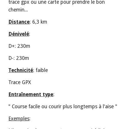
trace gpx ou une carte pour prendre le bon 
chemin...
Distance
: 6,3 km
Dénivelé
: 
D+: 230m
D-: 230m
Technicité
: faible
Trace GPX
Entraînement type
: 
" Course facile ou courir plus longtemps à l'aise " 
Exemples
: